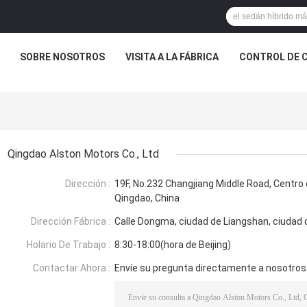
SOBRE NOSOTROS
VISITA A LA FÁBRICA
CONTROL DE 
Qingdao Alston Motors Co., Ltd
Dirección :
19F, No.232 Changjiang Middle Road, Centro 
Qingdao, China
Dirección Fábrica :
Calle Dongma, ciudad de Liangshan, ciudad d
Holario De Trabajo :
8:30-18:00(hora de Beijing)
Contactar Ahora :
Envíe su pregunta directamente a nosotros