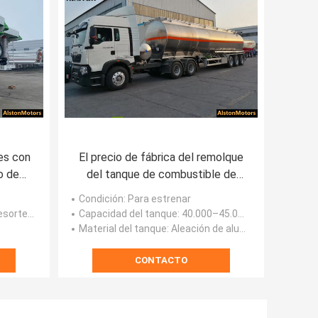
es con
El precio de fábrica del remolque
o de
del tanque de combustible de
aluminio de 3 ejes para Argelia
Condición
: Para estrenar
te plano
Capacidad del tanque
: 40.000–45.000 litros
Material del tanque
: Aleación de aluminio
CONTACTO