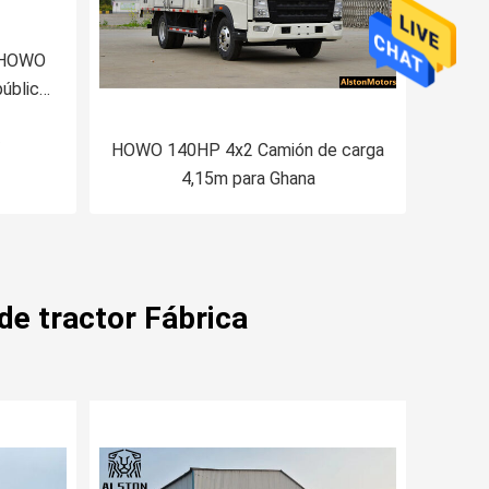
s HOWO
ública
ecio de
O
HOWO 140HP 4x2 Camión de carga
4,15m para Ghana
 tractor Fábrica