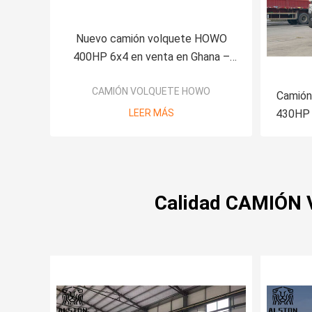
Nuevo camión volquete HOWO
400HP 6x4 en venta en Ghana –
Precio de camión volquete de 6m,
CAMIÓN VOLQUETE HOWO
CIF Puerto de Tema
Camión
LEER MÁS
430HP 6
Calidad CAMIÓN 