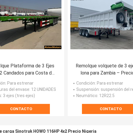
que Plataforma de 3 Ejes
Remolque volquete de 3 ej
2 Candados para Costa de
lona para Zambia – Preci
rfil – Precio de Fábrica
fábrica
ión
: Para estrenar
Condición
: Para estrenar
uras del envase
: 12 UNIDADES
Suspensión
: suspensión del resor
s
: 3 ejes (tres ejes)
Neumático
: 12R22.5
CONTACTO
CONTACTO
e carga Sinotruk HOWO 116HP 4x2 Precio Nigeria