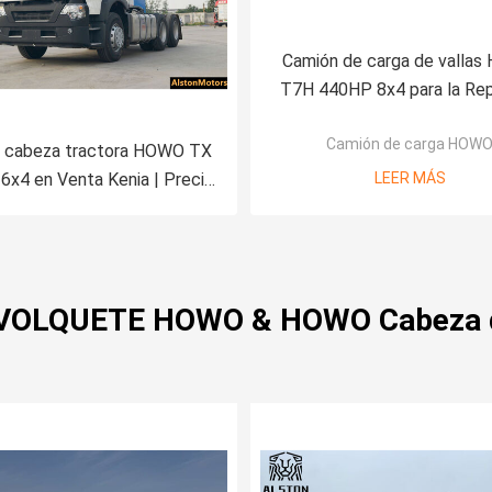
Camión de carga de valla
T7H 440HP 8x4 para la Rep
Democrática del Congo – Pr
Camión de carga HOW
fábrica
 cabeza tractora HOWO TX
x4 en Venta Kenia | Precio
LEER MÁS
de Fábrica
VOLQUETE HOWO & HOWO Cabeza de