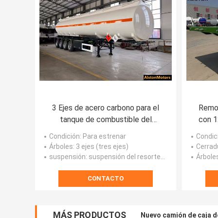
3 Ejes de acero carbono para el
Remol
tanque de combustible del
con 1
remolque para Nigeria precio de
Ma
Condición
: Para estrenar
Condic
fábrica
Árboles
: 3 ejes (tres ejes)
Cerrad
suspensión
: suspensión del resorte plano
Árbole
CONTACTO
MÁS PRODUCTOS
Nuevo camión de caja d