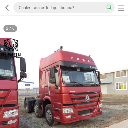
2
/
6