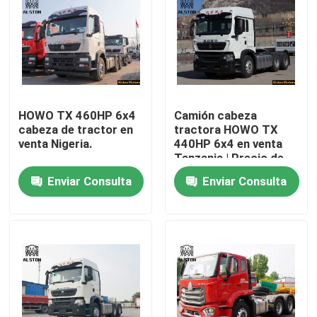
HOWO TX 460HP 6x4
Camión cabeza
cabeza de tractor en
tractora HOWO TX
venta Nigeria.
440HP 6x4 en venta
Tanzania | Precio de
fábrica
Enviar Consulta
Enviar Consulta
Inicio
Productos
Sobre nosotros