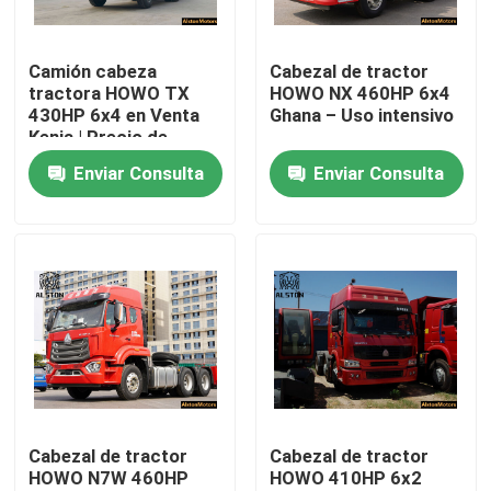
Visita a la fábrica
Camión cabeza
Cabezal de tractor
tractora HOWO TX
HOWO NX 460HP 6x4
430HP 6x4 en Venta
Ghana – Uso intensivo
Control de Calidad
Kenia | Precio de
Fábrica
Enviar Consulta
Enviar Consulta
Contacto
noticias
Todos los casos
El camión Howo
Cabezal de tractor
Cabezal de tractor
HOWO N7W 460HP
HOWO 410HP 6x2
HOWO Cabeza de tractor