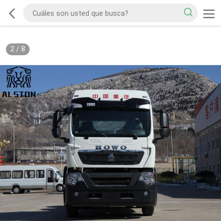
2
/
8