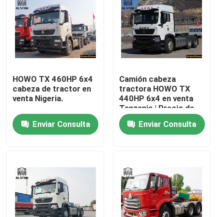
HOWO TX 460HP 6x4
Camión cabeza
cabeza de tractor en
tractora HOWO TX
venta Nigeria.
440HP 6x4 en venta
Tanzania | Precio de
fábrica
Enviar Consulta
Enviar Consulta
Inicio
Productos
Sobre nosotros