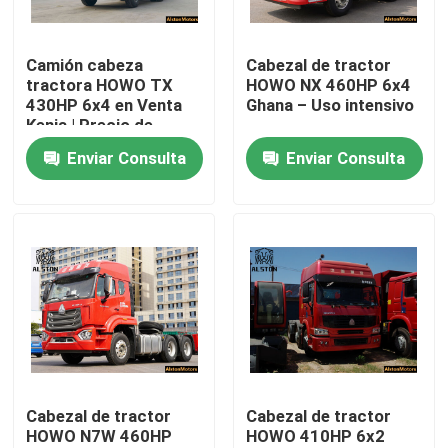
Visita a la fábrica
Camión cabeza
Cabezal de tractor
tractora HOWO TX
HOWO NX 460HP 6x4
430HP 6x4 en Venta
Ghana – Uso intensivo
Control de Calidad
Kenia | Precio de
Fábrica
Enviar Consulta
Enviar Consulta
Contacto
noticias
Todos los casos
El camión Howo
Cabezal de tractor
Cabezal de tractor
HOWO N7W 460HP
HOWO 410HP 6x2
HOWO Cabeza de tractor