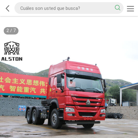
2
/
7