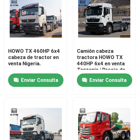
HOWO TX 460HP 6x4
Camión cabeza
cabeza de tractor en
tractora HOWO TX
venta Nigeria.
440HP 6x4 en venta
Tanzania | Precio de
fábrica
Enviar Consulta
Enviar Consulta
Inicio
Productos
Sobre nosotros