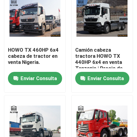
HOWO TX 460HP 6x4
Camión cabeza
cabeza de tractor en
tractora HOWO TX
venta Nigeria.
440HP 6x4 en venta
Tanzania | Precio de
fábrica
Enviar Consulta
Enviar Consulta
Inicio
Productos
Sobre nosotros