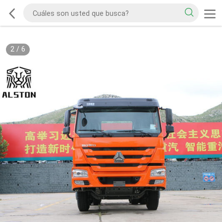
2
/
6