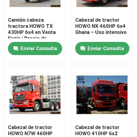
Visita a la fábrica
Camión cabeza
Cabezal de tractor
tractora HOWO TX
HOWO NX 460HP 6x4
430HP 6x4 en Venta
Ghana – Uso intensivo
Control de Calidad
Kenia | Precio de
Fábrica
Enviar Consulta
Enviar Consulta
Contacto
noticias
Todos los casos
El camión Howo
Cabezal de tractor
Cabezal de tractor
HOWO N7W 460HP
HOWO 410HP 6x2
HOWO Cabeza de tractor