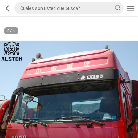
2
/
6