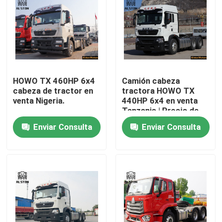
HOWO TX 460HP 6x4
Camión cabeza
cabeza de tractor en
tractora HOWO TX
venta Nigeria.
440HP 6x4 en venta
Tanzania | Precio de
fábrica
Enviar Consulta
Enviar Consulta
Inicio
Productos
Sobre nosotros