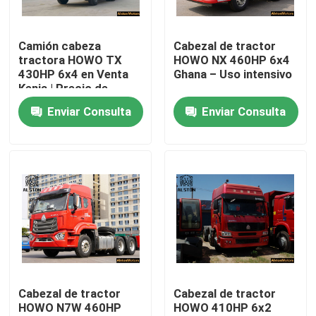
Visita a la fábrica
Camión cabeza
Cabezal de tractor
tractora HOWO TX
HOWO NX 460HP 6x4
430HP 6x4 en Venta
Ghana – Uso intensivo
Control de Calidad
Kenia | Precio de
Fábrica
Enviar Consulta
Enviar Consulta
Contacto
noticias
Todos los casos
El camión Howo
Cabezal de tractor
Cabezal de tractor
HOWO N7W 460HP
HOWO 410HP 6x2
HOWO Cabeza de tractor