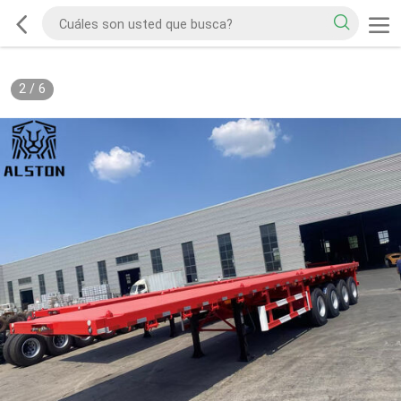
2
/
6