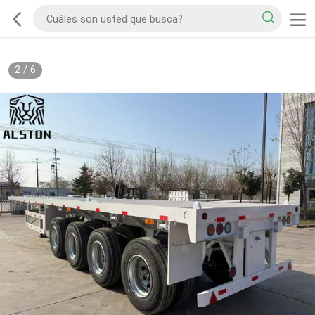
2
/
6