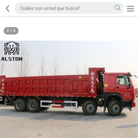
2
/
6