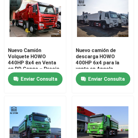
Nuevo Camión
Nuevo camión de
Volquete HOWO
descarga HOWO
440HP 8x4 en Venta
400HP 6x4 para la
en RD Congo – Precio
venta en Angola
de Camión Volquete
ZZ3257V3847B1
Enviar Consulta
Enviar Consulta
Minero de 7.6m
Precio del camión de
descarga, CIF Luanda
Inicio
Productos
Sobre nosotros