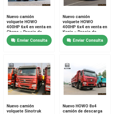
Visita a la fábrica
Nuevo camión
Nuevo camión
volquete HOWO
volquete HOWO
400HP 6x4 en venta en
400HP 6x4 en venta en
Control de Calidad
Ghana – Precio de
Kenia – Precio de
camión volquete de
camión volquete de
Enviar Consulta
Enviar Consulta
6m, CIF Puerto de
5,6 m, CIF Mombasa
Contacto
Tema
noticias
Todos los casos
El camión Howo
Nuevo camión
Nuevo HOWO 8x4
volquete Sinotruk
camión de descarga
HOWO Cabeza de tractor