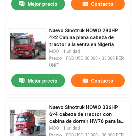
Mejor precio
Contacto
Nuevo Sinotruk HOWO 290HP
4×2 Cabina plana cabeza de
tractor a la venta en Nigeria
MOQ：1 unidad
Precio：FOB USD 30,000 - 33,000 PER
UNIT
Mejor precio
Contacto
Nuevo Sinotruk HOWO 336HP
6×4 cabeza de tractor con
cabina de dormir HW76 para la
venta en Tanzania
MOQ：1 unidad
Precio：FOB USD 33,000 - 36,000 PER