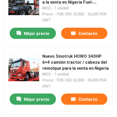
a la venta en Nigeria Fuel-
Economía, suministro directo de
MOQ：1 unidad
fábrica
Precio：FOB USD 33,000 - 36,000 PER
UNIT
Mejor precio
Contacto
Nuevo Sinotruk HOWO 340HP
6×4 camión tractor / cabeza del
remolque para la venta en Nigeria
MOQ：1 unidad
Precio：FOB USD 33,000 - 36,000 PER
Inicio
UNIT
Productos
Mejor precio
Contacto
Sobre nosotros