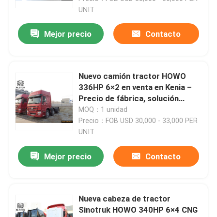
UNIT
Mejor precio
Contacto
Nuevo camión tractor HOWO
336HP 6×2 en venta en Kenia –
Precio de fábrica, solución
duradera para transporte de
MOQ：1 unidad
larga distancia
Precio：FOB USD 30,000 - 33,000 PER
UNIT
Mejor precio
Contacto
Nueva cabeza de tractor
Sinotruk HOWO 340HP 6×4 CNG