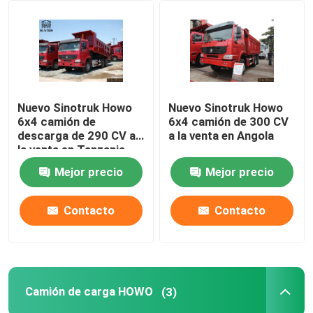
Nuevo Sinotruk Howo
Nuevo Sinotruk Howo
6x4 camión de
6x4 camión de 300 CV
descarga de 290 CV a
a la venta en Angola
la venta en Tanzania
4.8M precio de venta
Mejor precio
Mejor precio
(sin cabina de dormir)
Contacto
Contacto
Camión de carga HOWO
(3)