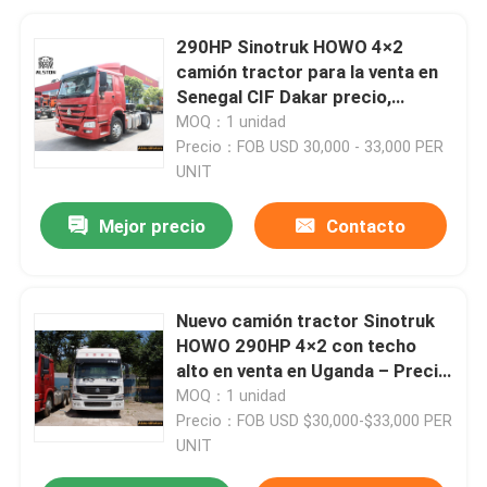
290HP Sinotruk HOWO 4×2
camión tractor para la venta en
Senegal CIF Dakar precio,
ZZ4187M3517C
MOQ：1 unidad
Precio：FOB USD 30,000 - 33,000 PER
UNIT
Mejor precio
Contacto
Nuevo camión tractor Sinotruk
HOWO 290HP 4×2 con techo
alto en venta en Uganda – Precio
CIF Mombasa
MOQ：1 unidad
Precio：FOB USD $30,000-$33,000 PER
UNIT