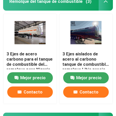
Remolque del tanque de combustible
(3)
3 Ejes de acero
3 Ejes aislados de
carbono para el tanque
acero al carbono
de combustible del
tanque de combustible
remolque para Nigeria
remolque Libia precio
precio de fábrica
de fábrica
Mejor precio
Mejor precio
Contacto
Contacto