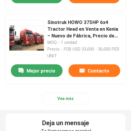
Camión de carga HOWO
Sinotruk HOWO 375HP 6x4
Tractor Head en Venta en Kenia
Camión ligero Howo
– Nuevo de Fábrica, Precio de
Fábrica
MOQ：1 unidad
Precio：FOB USD 33,000 - 36,000 PER
Remolque del tanque de combustible
UNIT
Mejor precio
Contacto
REMOLQUE DE PLATAFORMA
remolque de lecho bajo
Vea más
Dump Semi Trailer
Deja un mensaje