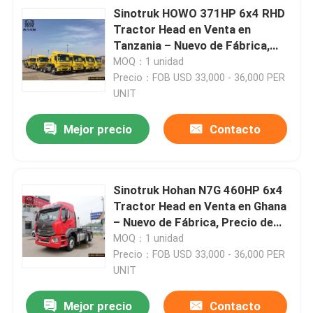
Sinotruk HOWO 371HP 6x4 RHD
Tractor Head en Venta en
Visita a la fábrica
Tanzania – Nuevo de Fábrica,
Precio de Fábrica
MOQ：1 unidad
Precio：FOB USD 33,000 - 36,000 PER
Control de Calidad
UNIT
Contacto
Mejor precio
Contacto
noticias
Sinotruk Hohan N7G 460HP 6x4
Tractor Head en Venta en Ghana
Todos los casos
– Nuevo de Fábrica, Precio de
Fábrica
MOQ：1 unidad
Precio：FOB USD 33,000 - 36,000 PER
El camión Howo
UNIT
HOWO Tractor Head
Mejor precio
Contacto